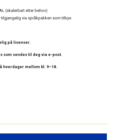
AL (skalerbart etter behov)
k tilgjengelig via språkpakken som tilbys
elig på lisenser.
ns som sendes til deg via e-post.
på hverdager mellom kl. 9–18.