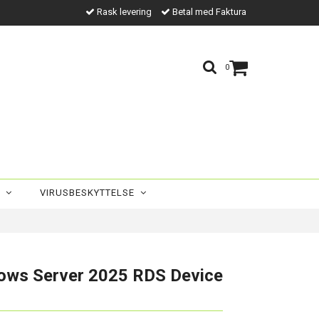
Rask levering
Betal med Faktura
0
R
VIRUSBESKYTTELSE
ows Server 2025 RDS Device