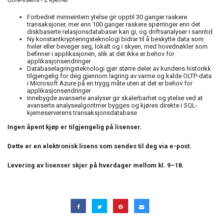
Forbedret minneintern ytelse gir opptil 30 ganger raskere
transaksjoner, mer enn 100 ganger raskere spørringer enn det
diskbaserte relasjonsdatabaser kan gi, og driftsanalyser i sanntid
Ny konstantkrypteringsteknologi bidrar til å beskytte data som
hviler eller beveger seg, lokalt og i skyen, med hovednøkler som
befinner i applikasjonen, slik at det ikke er behov for
applikasjonsendringer
Databaselagringsteknologi gjør større deler av kundens historikk
tilgjengelig for deg gjennom lagring av varme og kalde OLTP-data
i Microsoft Azure på en trygg måte uten at det er behov for
applikasjonsendringer
Innebygde avanserte analyser gir skalerbarhet og ytelse ved at
avanserte analysealgoritmer bygges og kjøres direkte i SQL-
kjerneserverens transaksjonsdatabase
Ingen åpent kjøp er tilgjengelig på lisenser.
Dette er en elektronisk lisens som sendes til deg via e-post.
Levering av lisenser skjer på hverdager mellom kl. 9–18.