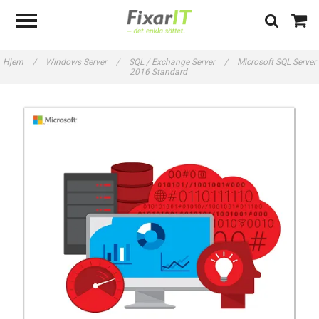
Hjem
/
Windows Server
/
SQL / Exchange Server
/
Microsoft SQL Server
2016 Standard