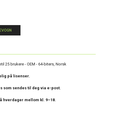
LEVOGN
ptil 25 brukere - OEM - 64-biters, Norsk
elig på lisenser.
ns som sendes til deg via e-post.
på hverdager mellom kl. 9–18.