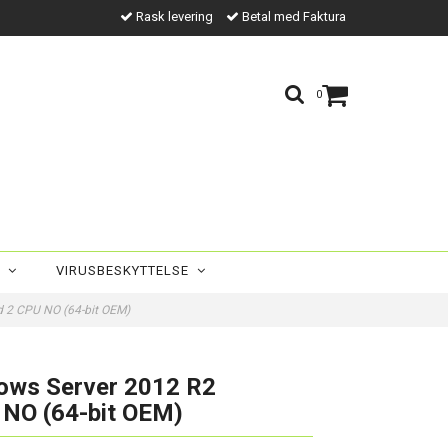
Rask levering
Betal med Faktura
0
R
VIRUSBESKYTTELSE
d 2 CPU NO (64-bit OEM)
ows Server 2012 R2
 NO (64-bit OEM)