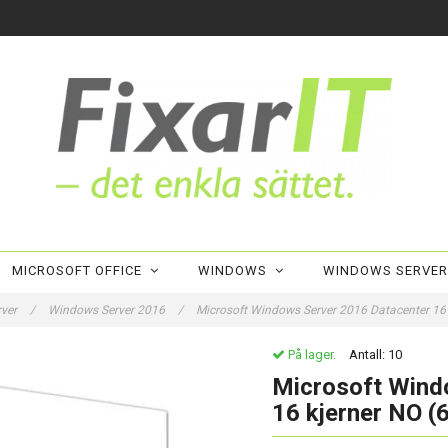
MICROSOFT OFFICE
WINDOWS
WINDOWS SERVE
rver
/
Windows Server 2016
/
Microsoft Windows Server 2016 Datacenter 16 
På lager.
Antall:
10
Microsoft Wind
16 kjerner NO (