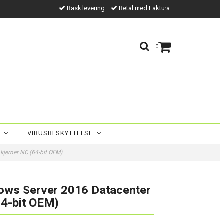
Rask levering
Betal med Faktura
0
R
VIRUSBESKYTTELSE
kjerner NO (64-bit OEM)
ows Server 2016 Datacenter
64-bit OEM)